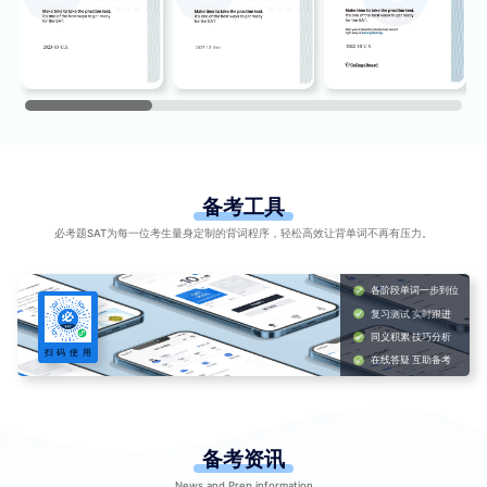
备考工具
必考题SAT为每一位考生量身定制的背词程序，轻松高效让背单词不再有压力。
各阶段单词一步到位
复习测试 实时跟进
同义积累 技巧分析
扫
码
使
用
在线答疑 互助备考
备考资讯
News and Prep information